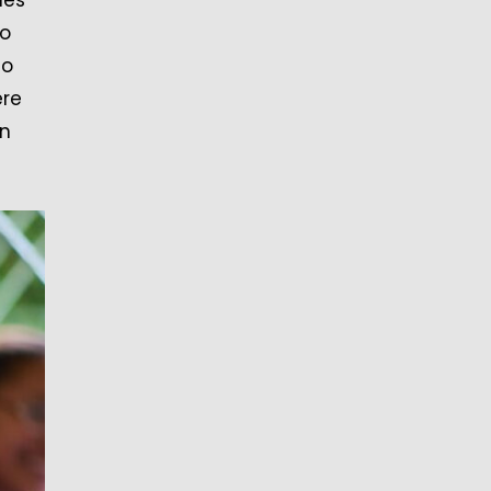
mo
no
ere
en