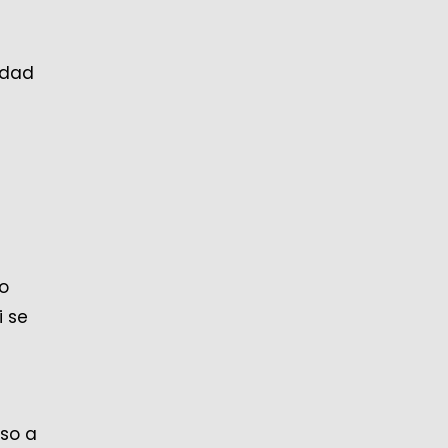
ldad
to
i se
eso a