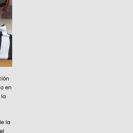
ción
do en
 la
e la
el