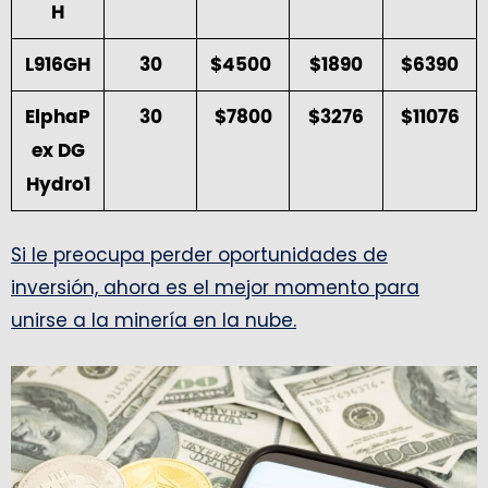
H
L916GH
30
$4500
$1890
$6390
ElphaP
30
$7800
$3276
$11076
ex DG
Hydro1
Si le preocupa perder oportunidades de
inversión, ahora es el mejor momento para
unirse a la minería en la nube.