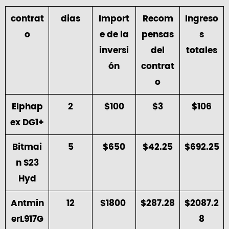
contrat
dias
Import
Recom
Ingreso
o
e de la
pensas
s
inversi
del
totales
ón
contrat
o
Elphap
2
$100
$3
$106
ex DG1+
Bitmai
5
$650
$42.25
$692.25
n S23
Hyd
Antmin
12
$1800
$287.28
$2087.2
erL917G
8