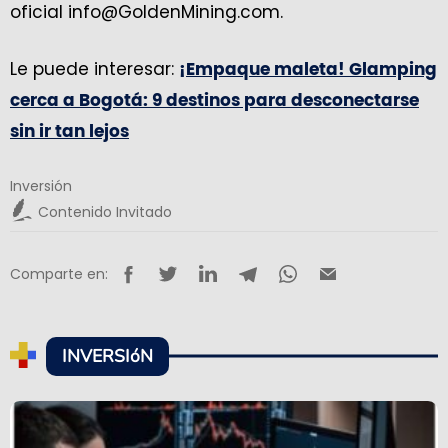
oficial info@GoldenMining.com.
Le puede interesar:
¡Empaque maleta! Glamping
cerca a Bogotá: 9 destinos para desconectarse
sin ir tan lejos
Inversión
Contenido Invitado
Comparte en:
INVERSIóN