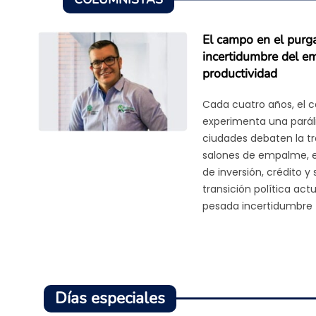
El campo en el purga
incertidumbre del em
productividad
Cada cuatro años, el
experimenta una parális
ciudades debaten la tr
salones de empalme, en
de inversión, crédito y
transición política ac
pesada incertidumbre
Días especiales