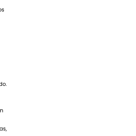
os
s
do.
en
as,