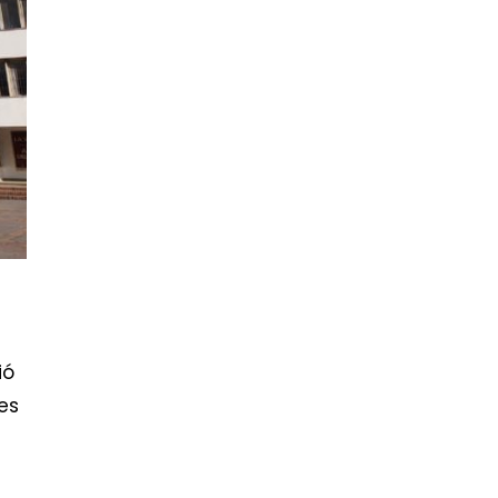
ió
es