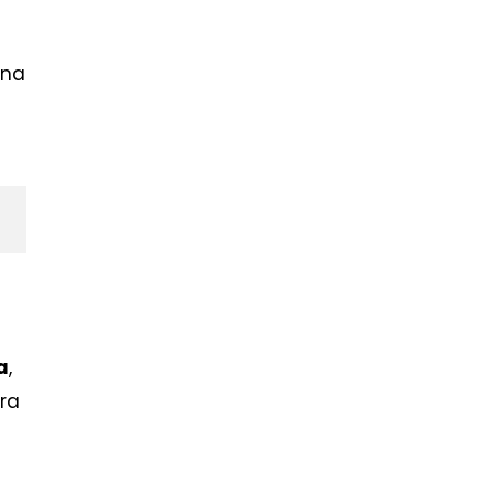
una
,
a
ra