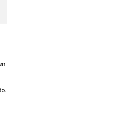
 en
to.