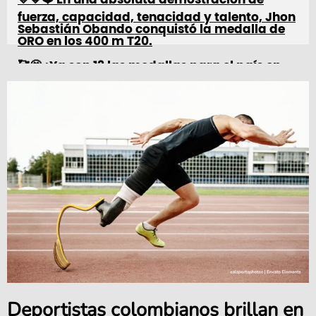
fuerza, capacidad, tenacidad y talento, Jhon
Sebastián Obando conquistó la medalla de
ORO en los 400 m T20.
🥰🤩 ¡Ya son 13 las medallas para el país en
estos
#JuegosParalímpicos
!
pic.twitter.com/MII1LvRwPA
— Ministerio del Deporte (@MinDeporteCol)
September 3, 2024
Deportistas colombianos brillan en