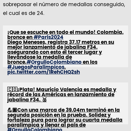
sobrepasar el número de medallas conseguido,
el cual es de 24.
¡Que se escuche en todo el mundo! Colombia,
bronce en
#París2024
Diego Meneses, registra 37.17 metros en su
mejor lanzamiento de jabalina F34,
asegurando con esto el tercer lugar y
llevándose la medalla de
bronce.
#OrgulloColombiano
en los
#JuegosParalímpicos
.
pic.twitter.com/1RehCHQ2sh
— Ministerio del Deporte (@MinDeporteCol)
🇨🇴¡Plata! Mauricio Valencia es medalla y
September 4, 2024
récord de las Américas en lanzamiento de
jabalina F34. 🥈
💪🏽Con una marca de 39.04m terminó en la
segunda posición en la prueba. Solidez y
fortaleza pura para lograr su cuarta medalla
paralímpica y llenar al país de
#OrgulloColombiano