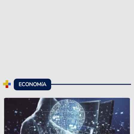
ECONOMíA