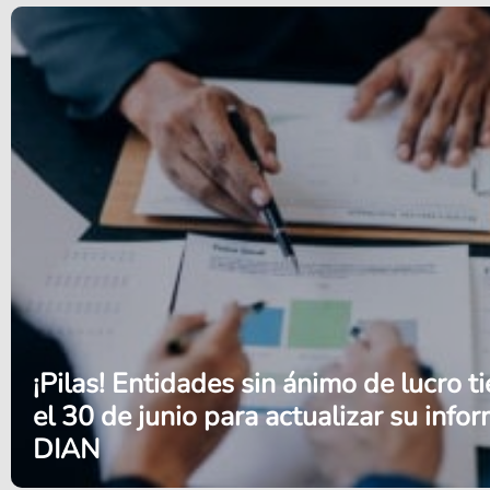
¡Pilas! Entidades sin ánimo de lucro t
el 30 de junio para actualizar su info
DIAN