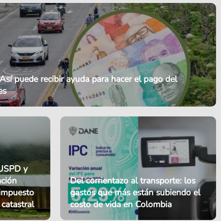
Así puede recibir ayuda para hacer el pago del
es
 USPD y
ación
Del corrientazo al transporte: los
 impuesto
gastos que más están subiendo el
 catastral
costo de vida en Colombia