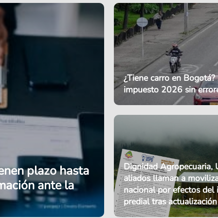
¿Tiene carro en Bogotá? 
impuesto 2026 sin error
Dignidad Agropecuaria,
ienen plazo hasta
aliados llaman a moviliz
rmación ante la
nacional por efectos del
predial tras actualización