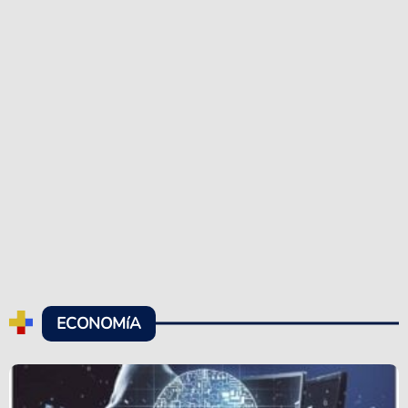
ECONOMíA