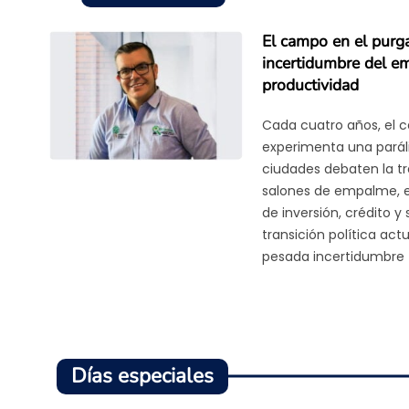
El campo en el purga
incertidumbre del em
productividad
Cada cuatro años, el
experimenta una parális
ciudades debaten la tr
salones de empalme, en
de inversión, crédito y
transición política ac
pesada incertidumbre
Días especiales