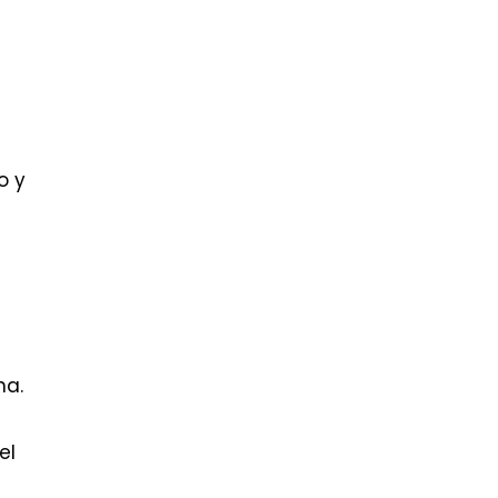
o y
na.
el