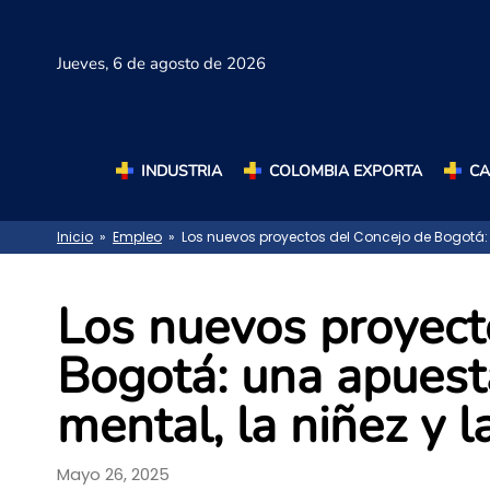
Jueves,
6 de agosto de 2026
INDUSTRIA
COLOMBIA EXPORTA
C
Inicio
»
Empleo
» Los nuevos proyectos del Concejo de Bogotá: u
Los nuevos proyect
Bogotá: una apuest
mental, la niñez y l
Mayo 26, 2025