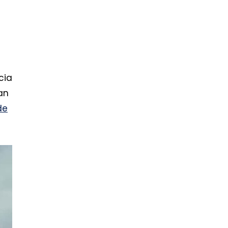
cia
an
de