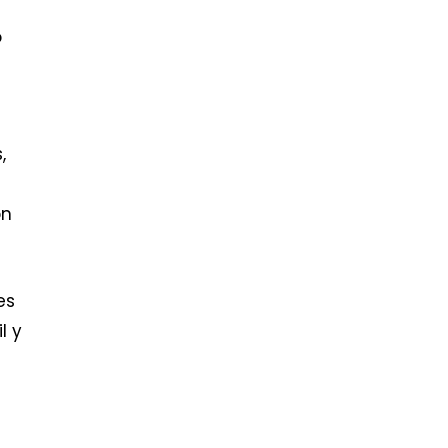
o
,
ón
es
l y