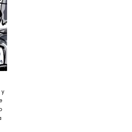
 y
e
o
a