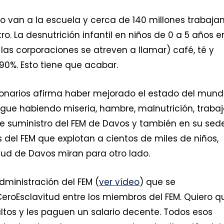
no van a la escuela y cerca de 140 millones trabaja
. La desnutrición infantil en niños de 0 a 5 años e
s corporaciones se atreven a llamar) café, té y
0%. Esto tiene que acabar.
llonarios afirma haber mejorado el estado del mund
gue habiendo miseria, hambre, malnutrición, traba
 de suministro del FEM de Davos y también en su sed
el FEM que explotan a cientos de miles de niños,
itud de Davos miran para otro lado.
dministración del FEM (
ver vídeo
) que se
roEsclavitud entre los miembros del FEM. Quiero q
ltos y les paguen un salario decente. Todos esos