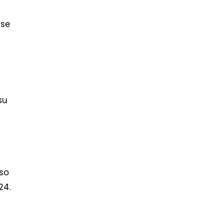
 se
su
so
24.