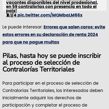
vacantes disponibles del nivel prodesional,
en 59 contralorías con presencia en todo el
país!
🧵1/4
pic.twitter.com/MQMbaLM66x
— Comisión Nacional del Servicio Civil
Le puede interesar:
Errores que salen caros: evite
(@CNSCColombia)
August 13, 2024
estos errores en su declaración de renta 2024
para que no pague multas
Pilas, hasta hoy se puede inscribir
al proceso de selección de
Contralorías Territoriales
Para participar en el proceso de selección de
Contralorías Territoriales, los interesados deben
inicialmente adquirir los derechos de
participación y completar el proceso de