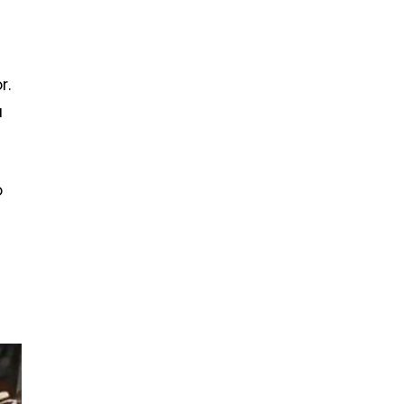
r.
a
o