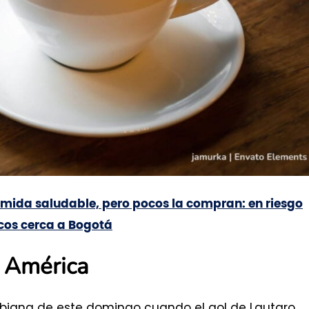
mida saludable, pero pocos la compran: en riesgo
icos cerca a Bogotá
a América
mbiana de este domingo cuando el gol de Lautaro