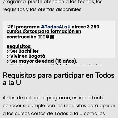
programa, preste atención a las fechas, los
requisitos y las ofertas disponibles.
💡El programa
#TodosALaU
ofrece 3.250
cursos cortos para formación en
construcción 👷🏽‍♀️👷🏽.
Requisitos:
✅Ser Bachiller
✅Vivir en Bogotá
✅Ser mayor de edad (18 años).
✅Contar con conectividad y computador.
Requisitos para participar en Todos
📲 Inscríbete hasta el 8 de diciembre >>
a la U
https://t.co/p9W5qiPJeg
pic.twitter.com/ynCgOsbG3M
— Secretaría de Educación de Bogotá
Antes de aplicar al programa, es importante
(@Educacionbogota)
December 3, 2023
conocer si cumple con los requisitos para aplicar
a los cursos cortos de Todos a la U como los