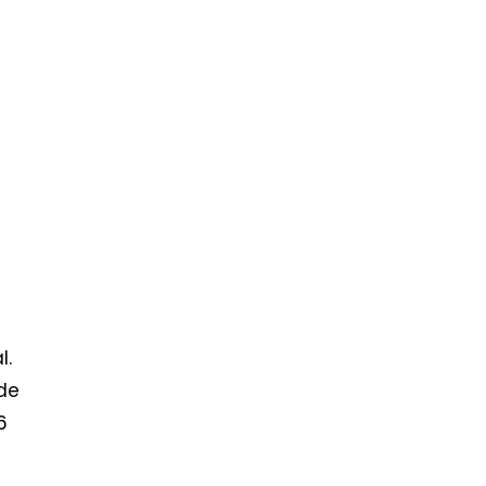
l.
 de
6