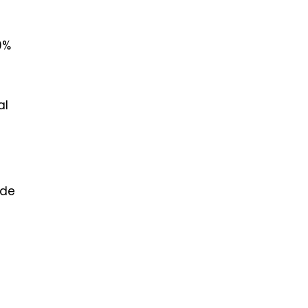
0%
al
 de