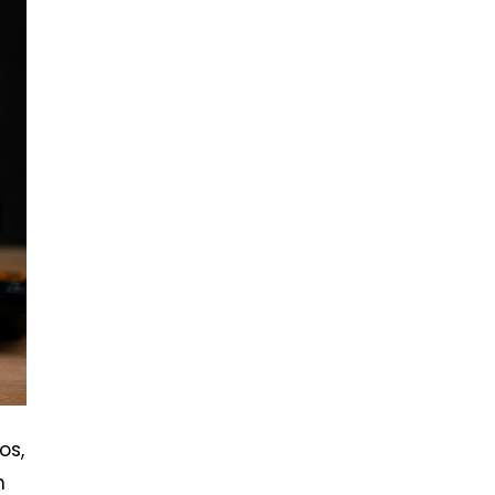
os,
n