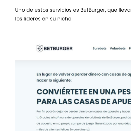
Uno de estos servicios es BetBurger, que lle
los líderes en su nicho.