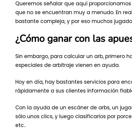
Queremos señalar que aquí proporcionamos un
que no se encuentran muy a menudo. En realid
bastante compleja, y por eso muchos jugadore
¿Cómo ganar con las apues
Sin embargo, para calcular un arb, primero h
especiales de arbitraje vienen en ayuda.
Hoy en día, hay bastantes servicios para enco
rápidamente a sus clientes información fiabl
Con la ayuda de un escáner de arbs, un jugad
sólo unos clics, y luego clasificarlos por por
etc..