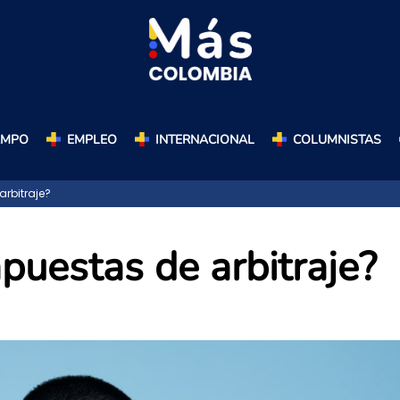
AMPO
EMPLEO
INTERNACIONAL
COLUMNISTAS
rbitraje?
puestas de arbitraje?