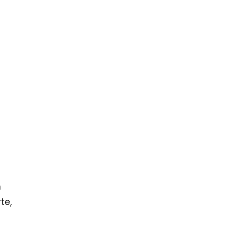
a
n
te,