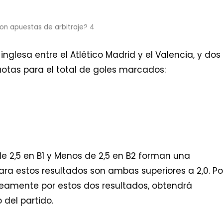
n apuestas de arbitraje? 4
glesa entre el Atlético Madrid y el Valencia, y dos
uotas para el total de goles marcados:
e 2,5 en B1 y Menos de 2,5 en B2 forman una
ara estos resultados son ambas superiores a 2,0. Po
neamente por estos dos resultados, obtendrá
del partido.