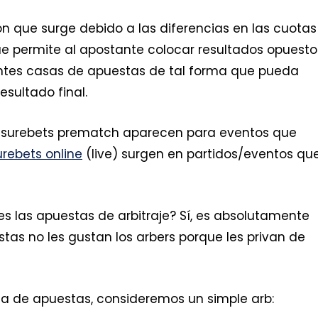
ción que surge debido a las diferencias en las cuotas
ue permite al apostante colocar resultados opuesto
ntes casas de apuestas de tal forma que pueda
sultado final.
Los surebets prematch aparecen para eventos que
urebets online
(live) surgen en partidos/eventos qu
s las apuestas de arbitraje? Sí, es absolutamente
tas no les gustan los arbers porque les privan de
ia de apuestas, consideremos un simple arb: