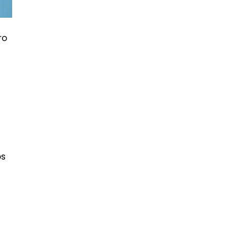
ro
os