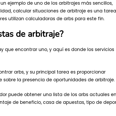
 ejemplo de uno de los arbitrajes más sencillos,
ad, calcular situaciones de arbitraje es una tare
s utilizan calculadoras de arbs para este fin.
tas de arbitraje?
ay que encontrar uno, y aquí es donde los servicios
ntrar arbs, y su principal tarea es proporcionar
e sobre la presencia de oportunidades de arbitraje.
or puede obtener una lista de los arbs actuales e
centaje de beneficio, casa de apuestas, tipo de depor