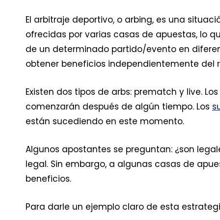
El arbitraje deportivo, o arbing, es una situa
ofrecidas por varias casas de apuestas, lo q
de un determinado partido/evento en difere
obtener beneficios independientemente del re
Existen dos tipos de arbs: prematch y live. 
comenzarán después de algún tiempo. Los
s
están sucediendo en este momento.
Algunos apostantes se preguntan: ¿son legale
legal. Sin embargo, a algunas casas de apues
beneficios.
Para darle un ejemplo claro de esta estrateg