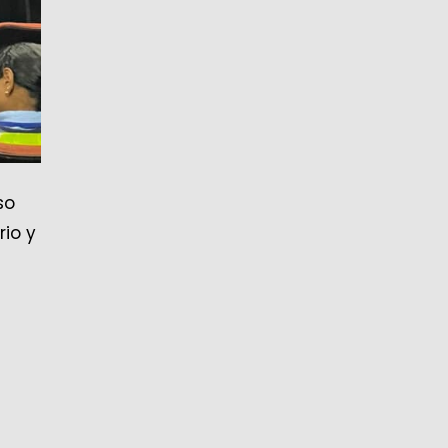
so
rio y