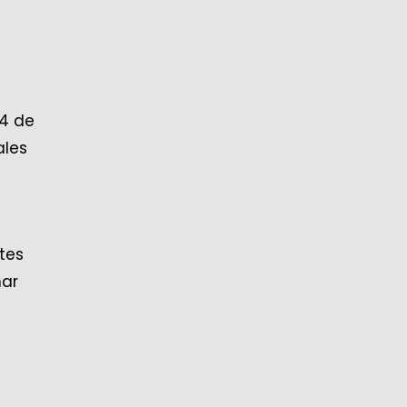
14 de
ales
ntes
mar