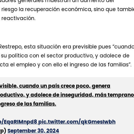
icadores generales muestran un aumento del
riesgo la recuperación económica, sino que tambi
reactivación.
Restrepo, esta situación era previsible pues “cuand
su política con el sector productivo, y adolece de
 el empleo y con ello el ingreso de las familias”.
sible, cuando un país crece poco, genera
 productivo, y adolece de inseguridad, más temprano
ngreso de las familias.
.co/EqaRIMnpd8
pic.twitter.com/qkGmesIwbh
rp)
September 30, 2024