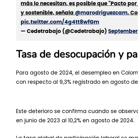
más lo necesitan, es posible que "Pacto por 
y sostenible, señala
@marodriguezcam
, C
pic.twitter.com/4g4tt8wfGm
— Cedetrabajo (@Cedetrabajo)
September 
Tasa de desocupación y par
Para agosto de 2024, el desempleo en Colomb
con respecto al 9,3% registrado en agosto d
Este deterioro se confirma cuando se observ
en junio de 2023 al 10,2% en agosto de 2024.
La tasa global de participación laboral se m