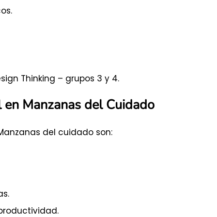
os.
ign Thinking – grupos 3 y 4.
al en Manzanas del Cuidado
 Manzanas del cuidado son:
as.
productividad.