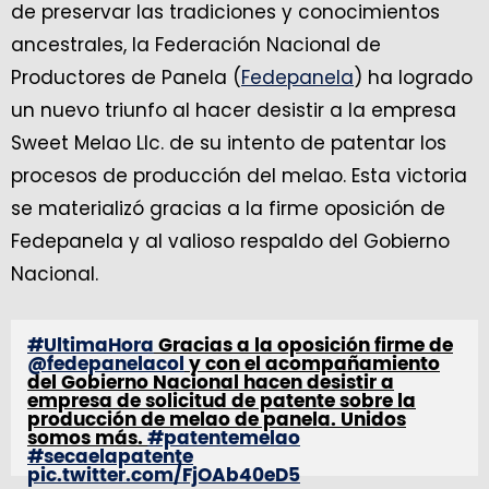
de preservar las tradiciones y conocimientos
ancestrales, la Federación Nacional de
Productores de Panela (
Fedepanela
) ha logrado
un nuevo triunfo al hacer desistir a la empresa
Sweet Melao Llc. de su intento de patentar los
procesos de producción del melao. Esta victoria
se materializó gracias a la firme oposición de
Fedepanela y al valioso respaldo del Gobierno
Nacional.
#UltimaHora
Gracias a la oposición firme de
@fedepanelacol
y con el acompañamiento
del Gobierno Nacional hacen desistir a
empresa de solicitud de patente sobre la
producción de melao de panela. Unidos
somos más.
#patentemelao
#secaelapatente
pic.twitter.com/FjOAb40eD5