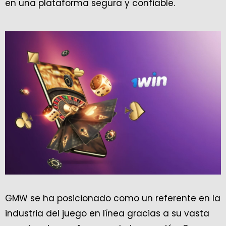
en una plataforma segura y confiable.
GMW se ha posicionado como un referente en la
industria del juego en línea gracias a su vasta