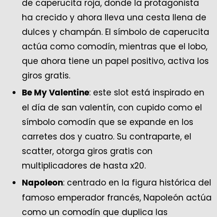
de caperucita roja, donde la protagonista
ha crecido y ahora lleva una cesta llena de
dulces y champán. El símbolo de caperucita
actúa como comodín, mientras que el lobo,
que ahora tiene un papel positivo, activa los
giros gratis.
: este slot está inspirado en
Be My Valentine
el día de san valentín, con cupido como el
símbolo comodín que se expande en los
carretes dos y cuatro. Su contraparte, el
scatter, otorga giros gratis con
multiplicadores de hasta x20.
: centrado en la figura histórica del
Napoleon
famoso emperador francés, Napoleón actúa
como un comodín que duplica las