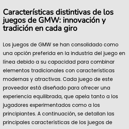
Características distintivas de los
juegos de GMW: innovación y
tradición en cada giro
Los juegos de GMW se han consolidado como
una opción preferida en la industria del juego en
línea debido a su capacidad para combinar
elementos tradicionales con características
modernas y atractivas. Cada juego de este
proveedor está diseñado para ofrecer una
experiencia equilibrada, que apela tanto a los
jugadores experimentados como a los
principiantes. A continuación, se detallan las
principales características de los juegos de