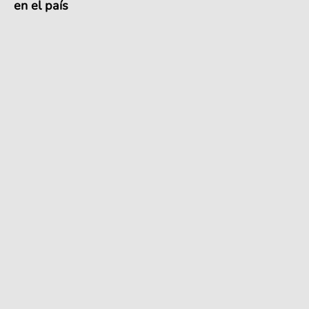
en el país