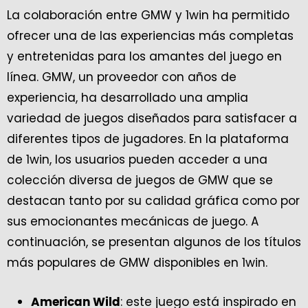
La colaboración entre GMW y 1win ha permitido
ofrecer una de las experiencias más completas
y entretenidas para los amantes del juego en
línea. GMW, un proveedor con años de
experiencia, ha desarrollado una amplia
variedad de juegos diseñados para satisfacer a
diferentes tipos de jugadores. En la plataforma
de 1win, los usuarios pueden acceder a una
colección diversa de juegos de GMW que se
destacan tanto por su calidad gráfica como por
sus emocionantes mecánicas de juego. A
continuación, se presentan algunos de los títulos
más populares de GMW disponibles en 1win.
: este juego está inspirado en
American Wild