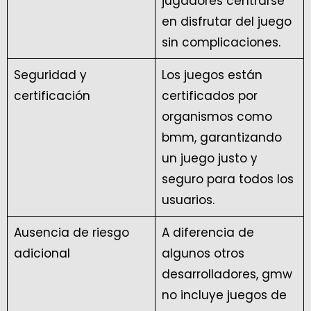
jugadores centrarse
en disfrutar del juego
sin complicaciones.
Seguridad y
Los juegos están
certificación
certificados por
organismos como
bmm, garantizando
un juego justo y
seguro para todos los
usuarios.
Ausencia de riesgo
A diferencia de
adicional
algunos otros
desarrolladores, gmw
no incluye juegos de