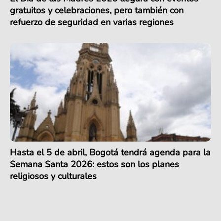
gratuitos y celebraciones, pero también con
refuerzo de seguridad en varias regiones
Hasta el 5 de abril, Bogotá tendrá agenda para la
Semana Santa 2026: estos son los planes
religiosos y culturales