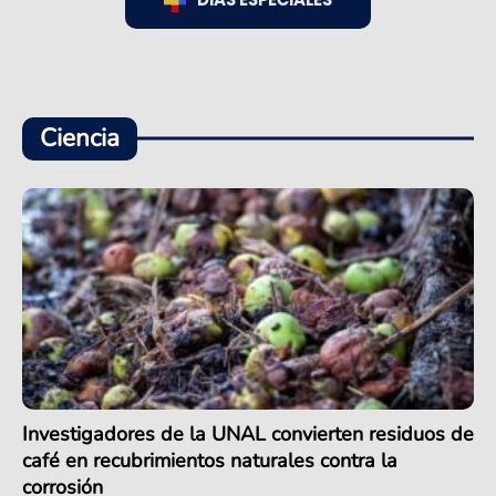
DÍAS ESPECIALES
Ciencia
Investigadores de la UNAL convierten residuos de
café en recubrimientos naturales contra la
corrosión