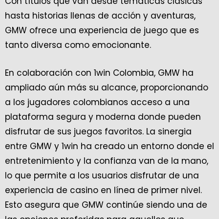
Con títulos que van desde temáticas clásicas
hasta historias llenas de acción y aventuras,
GMW ofrece una experiencia de juego que es
tanto diversa como emocionante.
En colaboración con 1win Colombia, GMW ha
ampliado aún más su alcance, proporcionando
a los jugadores colombianos acceso a una
plataforma segura y moderna donde pueden
disfrutar de sus juegos favoritos. La sinergia
entre GMW y 1win ha creado un entorno donde el
entretenimiento y la confianza van de la mano,
lo que permite a los usuarios disfrutar de una
experiencia de casino en línea de primer nivel.
Esto asegura que GMW continúe siendo una de