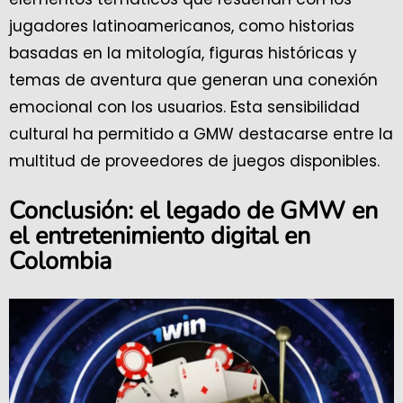
jugadores latinoamericanos, como historias
basadas en la mitología, figuras históricas y
temas de aventura que generan una conexión
emocional con los usuarios. Esta sensibilidad
cultural ha permitido a GMW destacarse entre la
multitud de proveedores de juegos disponibles.
Conclusión: el legado de GMW en
el entretenimiento digital en
Colombia