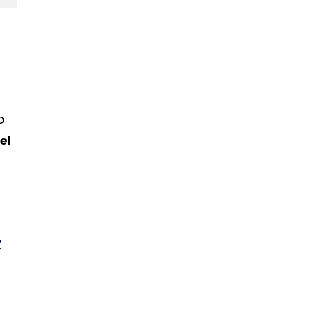
o
el
y