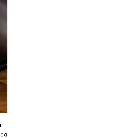
a
ica