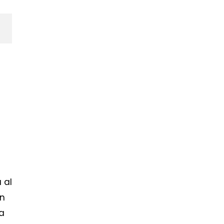
 al
ón
ra