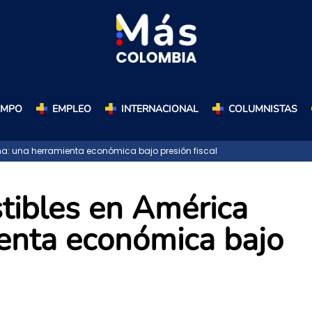
AMPO
EMPLEO
INTERNACIONAL
COLUMNISTAS
a: una herramienta económica bajo presión fiscal
tibles en América
ienta económica bajo