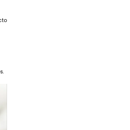
cto
s.