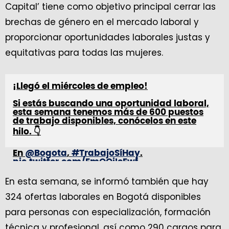
Capital’ tiene como objetivo principal cerrar las
brechas de género en el mercado laboral y
proporcionar oportunidades laborales justas y
equitativas para todas las mujeres.
¡Llegó el miércoles de empleo!
Si estás buscando una oportunidad laboral,
esta semana tenemos más de 600 puestos
de trabajo disponibles, conócelos en este
hilo. 👇
En
@Bogota
,
#TrabajoSíHay
.
pic.twitter.com/EmOOiIcEwf
En esta semana, se informó también que hay
— Secretaría Desarrollo Económico
(@DesarrolloBta)
July 10, 2024
324 ofertas laborales en Bogotá disponibles
para personas con especialización, formación
técnica y profesional, así como 290 cargos para