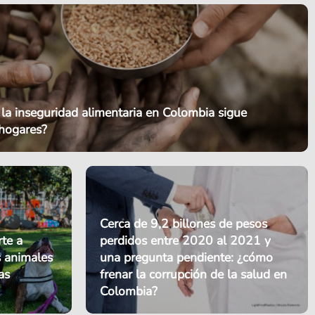
la inseguridad alimentaria en Colombia sigue
 hogares?
Cerca de 9,2 billones de pesos
rte a
perdidos entre 2020 al 2021 y
s animales
una pregunta pendiente: ¿cómo
as
frenar la corrupción de la salud en
Colombia?