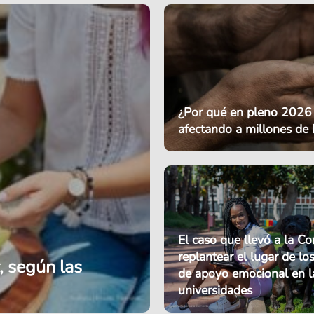
¿Por qué en pleno 2026 
afectando a millones de
El caso que llevó a la Co
replantear el lugar de lo
, según las
de apoyo emocional en l
universidades