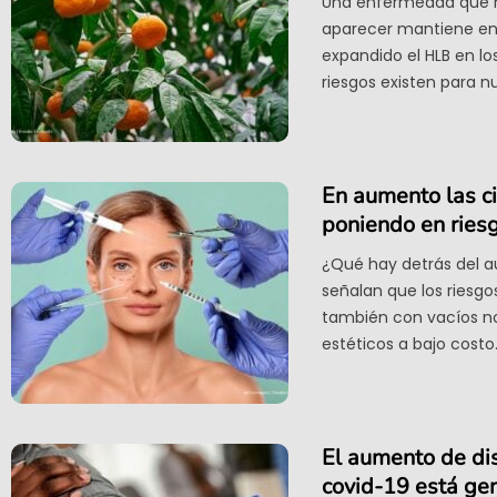
Una enfermedad que n
aparecer mantiene en 
expandido el HLB en lo
riesgos existen para n
En aumento las ci
poniendo en ries
¿Qué hay detrás del a
señalan que los riesgo
también con vacíos n
estéticos a bajo costo
El aumento de di
covid-19 está ge